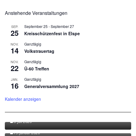
Anstehende Veranstaltungen
September 25
-
September 27
SEP.
25
Kreisschützenfest in Elspe
Ganztägig
NOV.
14
Volkstrauertag
Ganztägig
NOV.
22
Ü-60 Treffen
Ganztägig
JAN.
16
Generalversammlung 2027
Kalender anzeigen
Festinfo zum Jubiläumsschützenfest 2026 jetzt
verfügbar!
6. Juli 2026
Terminvorschau 2026
19. Januar 2026