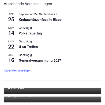
Anstehende Veranstaltungen
September 25
-
September 27
SEP.
25
Kreisschützenfest in Elspe
Ganztägig
NOV.
14
Volkstrauertag
Ganztägig
NOV.
22
Ü-60 Treffen
Ganztägig
JAN.
16
Generalversammlung 2027
Kalender anzeigen
Festinfo zum Jubiläumsschützenfest 2026 jetzt
verfügbar!
6. Juli 2026
Terminvorschau 2026
19. Januar 2026