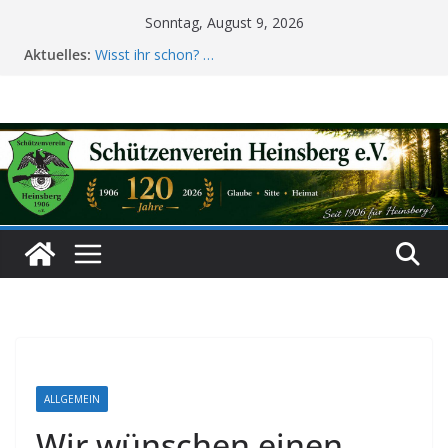
Zum
Sonntag, August 9, 2026
Inhalt
Aktuelles:
Wisst ihr schon? …
springen
Festinfo zum Jubiläumsschützenfest 2026 jetzt
verfügbar!
Terminvorschau 2026
Generalversammlung 2026
Majestäten 2025
ALLGEMEIN
Wir wünschen einen